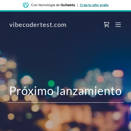
Con tecnología de
GoDaddy
|
Crea tu sitio gratis
vibecodertest.com
‌‌Próximo lanzamiento